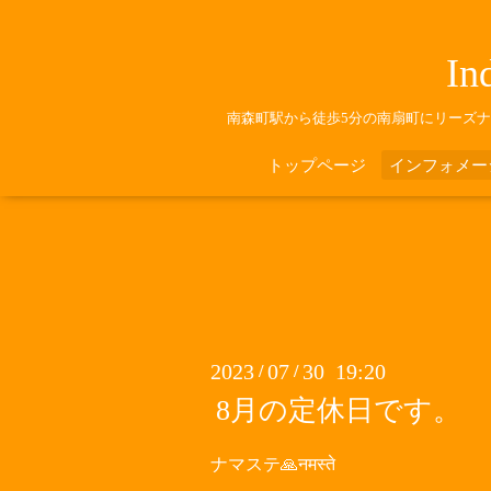
In
南森町駅から徒歩5分の南扇町にリーズ
トップページ
インフォメー
2023
07
30 19:20
/
/
8月の定休日です。
ナマステ🙏नमस्ते