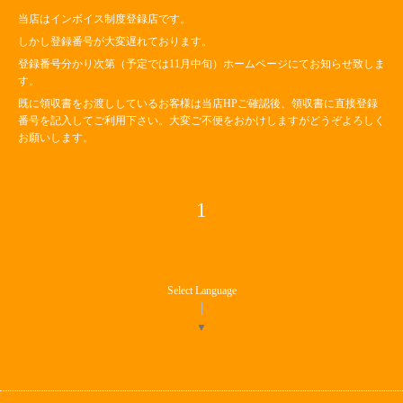
当店はインボイス制度登録店です。
しかし登録番号が大変遅れております。
登録番号分かり次第（予定では11月中旬）ホームページにてお知らせ致しま
す。
既に領収書をお渡ししているお客様は当店HPご確認後、領収書に直接登録
番号を記入してご利用下さい。大変ご不便をおかけしますがどうぞよろしく
お願いします。
1
Select Language
▼