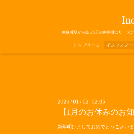
In
南森町駅から徒歩5分の南扇町にリーズ
トップページ
インフォメー
2026
01
02 02:05
/
/
【1月のお休みのお
新年明けましておめでとうございま