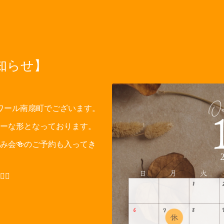
知らせ】
ワール南扇町でございます。
ーな形となっております。
み会🍻のご予約も入ってき
♀️