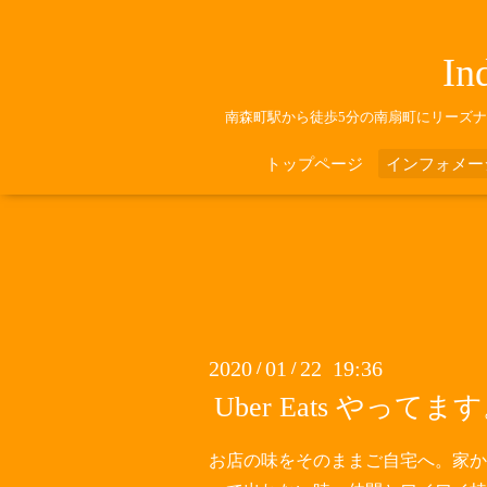
In
南森町駅から徒歩5分の南扇町にリーズ
トップページ
インフォメー
2020
01
22 19:36
/
/
Uber Eats やってま
お店の味をそのままご自宅へ。家か