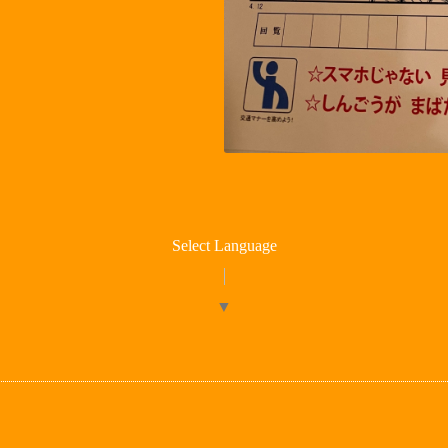
Select Language
▼