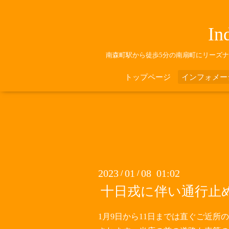
In
南森町駅から徒歩5分の南扇町にリーズ
トップページ
インフォメー
2023
01
08 01:02
/
/
十日戎に伴い通行止
1月9日から11日までは直ぐご近所