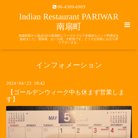
06-4309-6969
Indian Restaurant PARIWAR
南扇町
南森町駅から徒歩5分の南扇町にリーズナブルで本格的なインド料理店を
始めました。団体様、お一人様、大歓迎です。どうぞお気軽にお立ち寄
り下さいませ。
インフォメーション
2024
/
04
/
23 18:42
【ゴールデンウィーク中も休まず営業しま
す】