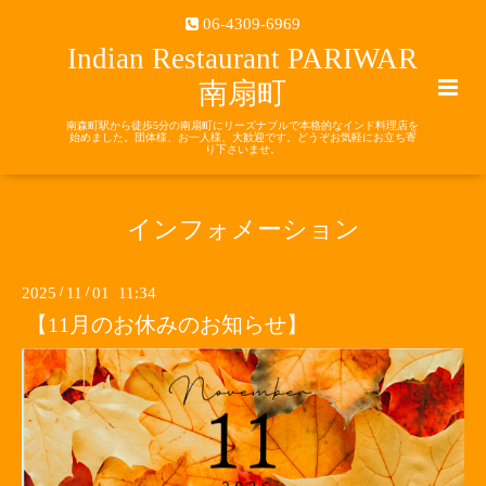
06-4309-6969
Indian Restaurant PARIWAR
南扇町
南森町駅から徒歩5分の南扇町にリーズナブルで本格的なインド料理店を
始めました。団体様、お一人様、大歓迎です。どうぞお気軽にお立ち寄
り下さいませ。
インフォメーション
2025
/
11
/
01 11:34
【11月のお休みのお知らせ】