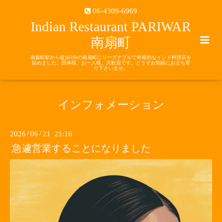
06-4309-6969
Indian Restaurant PARIWAR
南扇町
南森町駅から徒歩5分の南扇町にリーズナブルで本格的なインド料理店を
始めました。団体様、お一人様、大歓迎です。どうぞお気軽にお立ち寄
り下さいませ。
インフォメーション
2026
/
06
/
21 21:16
急遽営業することになりました